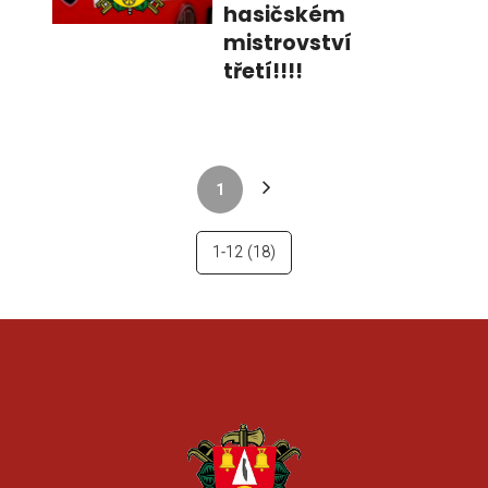
hasičském
mistrovství
třetí!!!!
1
1-12
(18)