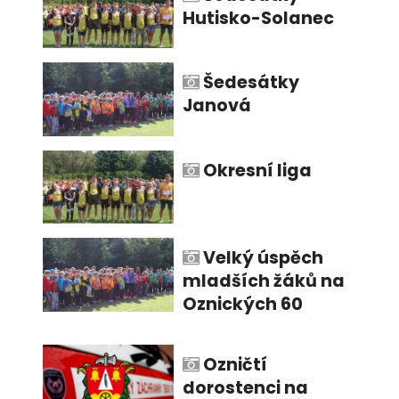
Hutisko-Solanec
Šedesátky
Janová
Okresní liga
Velký úspěch
mladších žáků na
Oznických 60
Ozničtí
dorostenci na