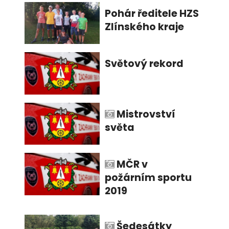
Pohár ředitele HZS
Zlínského kraje
Světový rekord
Mistrovství
světa
MČR v
požárním sportu
2019
Šedesátky