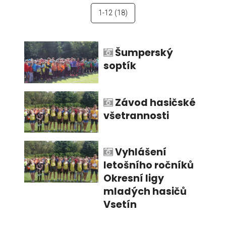
1-12
(18)
Šumperský
soptík
Závod hasičské
všetrannosti
Vyhlášení
letošního ročníků
Okresní ligy
mladých hasičů
Vsetín