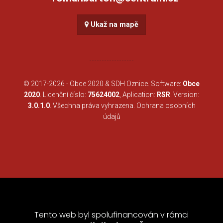
Ukaž na mapě
© 2017-2026 -
Obce 2020
&
SDH Oznice
. Software:
Obce
2020
. Licenční číslo:
75624002
, Aplication:
RSR
. Version:
3.0.1.0
. Všechna práva vyhrazena.
Ochrana osobních
údajů
Tento web byl spolufinancován v rámci