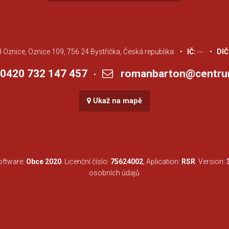
Oznice, Oznice 109, 756 24 Bystřička, Česká republika •
IČ:
--- •
DIČ
420 732 147 457
romanbarton@centru
•
Ukaž na mapě
Software:
Obce 2020
. Licenční číslo:
75624002
, Aplication:
RSR
. Version:
osobních údajů