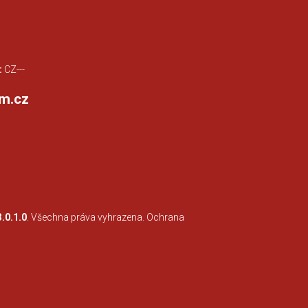
:
CZ---
m.cz
3.0.1.0
. Všechna práva vyhrazena.
Ochrana