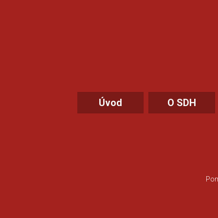
Úvod
O SDH
Pom