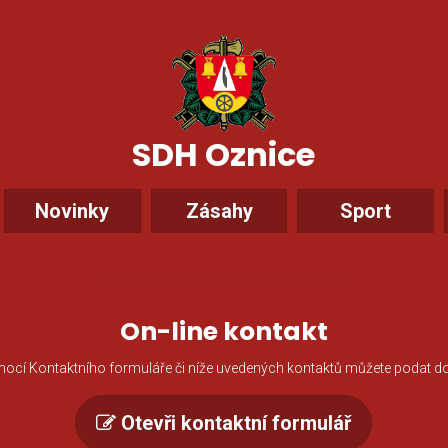
SDH Oznice
Novinky
Zásahy
Sport
On-line kontakt
ocí Kontaktního formuláře či níže uvedených kontaktů můžete podat do
Otevři kontaktní formulář