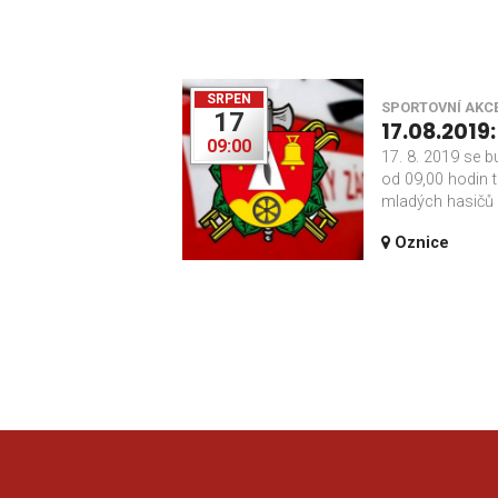
SRPEN
SPORTOVNÍ AKC
17
17.08.2019
09:00
17. 8. 2019 se b
od 09,00 hodin t
mladých hasičů v
Oznice