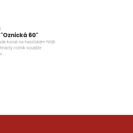
E
: "Oznická 60"
ude konat na hasičském hřišti
řináctý ročník soutěže
 ...