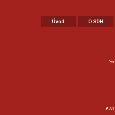
Úvod
O SDH
Pom
SDH 