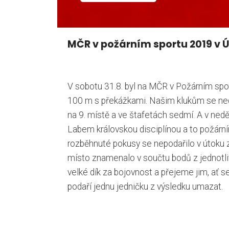
MČR v požárním sportu 2019 v 
V sobotu 31.8. byl na MČR v Požárním spo
100 m s překážkami. Našim klukům se neda
na 9. místě a ve štafetách sedmí. A v nedě
Labem královskou disciplínou a to požárn
rozběhnuté pokusy se nepodařilo v útoku z
místo znamenalo v součtu bodů z jednotliv
velké dík za bojovnost a přejeme jim, ať se
podaří jednu jedničku z výsledku umazat.