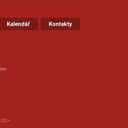
Kalendář
Kontakty
taz.
:
CZ---