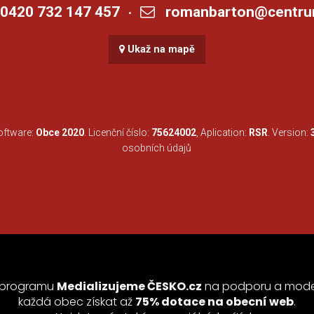
420 732 147 457
romanbarton@centru
•
Ukaž na mapě
Software:
Obce 2020
. Licenční číslo:
75624002
, Aplication:
RSR
. Version:
osobních údajů
i programu
Medializujeme ČESKO.cz
na podporu a moder
každá obec získat až
75% dotace na obecní web
.