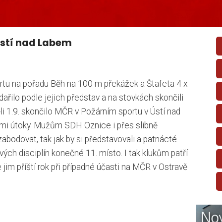
Ústí nad Labem
rtu na pořadu Běh na 100 m překážek a Štafeta 4 x
řilo podle jejich představ a na stovkách skončili
li 1.9. skončilo MČR v Požárním sportu v Ústí nad
ími útoky. Mužům SDH Oznice i přes slibně
abodovat, tak jak by si představovali a patnácté
ých disciplín konečné 11. místo. I tak klukům patří
 jim příští rok při případné účasti na MČR v Ostravě