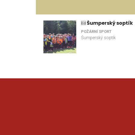
Šumperský soptík
POŽÁRNÍ SPORT
Šumperský soptík