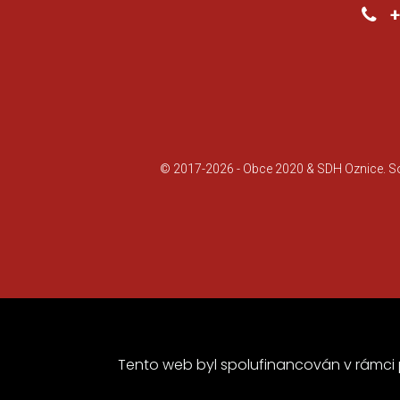
+0
© 2017-2026 -
Obce 2020
&
SDH Oznice
. 
Tento web byl spolufinancován v rámc