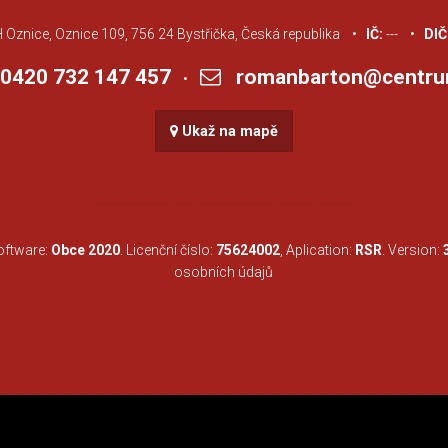
Oznice, Oznice 109, 756 24 Bystřička, Česká republika •
IČ:
--- •
DIČ
420 732 147 457
romanbarton@centru
•
Ukaž na mapě
Software:
Obce 2020
. Licenční číslo:
75624002
, Aplication:
RSR
. Version:
osobních údajů