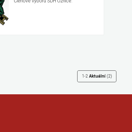
Členové výboru SDH Oznice.
1-2
Aktuální
(2)