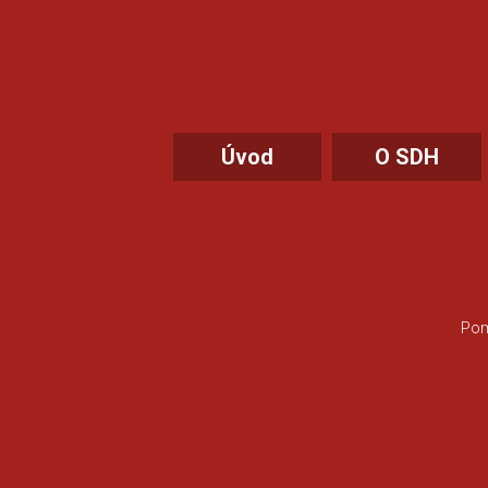
Úvod
O SDH
Pom