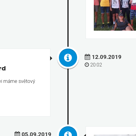
12.09.2019
20:02
rd
ovi máme světový
05.09.2019