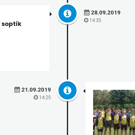
28.09.2019
14:35
 soptík
21.09.2019
14:25