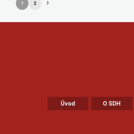
1
2
Úvod
O SDH