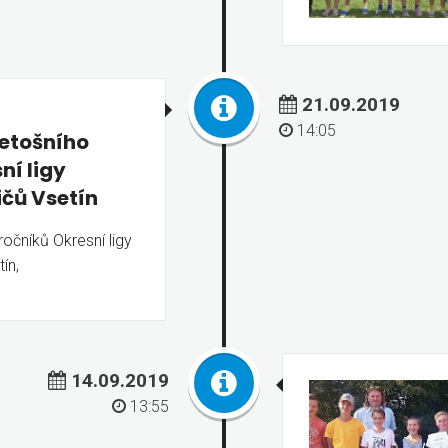
21.09.2019
14:05
letošního
ní ligy
čů Vsetín
ročníků Okresní ligy
ín,
14.09.2019
13:55