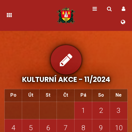
KULTURNÍ AKCE -
11/2024
Po
Út
St
Čt
Pá
So
Ne
1
2
3
4
5
6
7
8
9
10